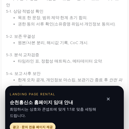
안
5-1. 상담·적법성 확인
목표 한 문장, 범위·제약·한계 초기 합의.
권한·동의 서류 확인(소유증명·위임서·개인정보 동의서).
5-2. 보존·무결성
원본/사본 분리, 해시값 기록, CoC 개시.
5-3. 분석·교차검증
타임라인 표, 정합성 매트릭스, 메타데이터 요약.
5-4. 보고·사후 보안
한계·오차 공개, 개인정보 마스킹, 보관기간 종료 후
안전 파
기
.
LANDING PAGE RENTAL
✕
순천흥신소 홈페이지 임대 안내
6. 보고서 품질 기준(순천흥신소 표준 제안)
희망하시는 상호와 콘셉트에 맞게 1:1로 맞춤 세팅해
확인 질
드립니다.
기준
설명
문
광고 · 문의 전용 페이지 제공