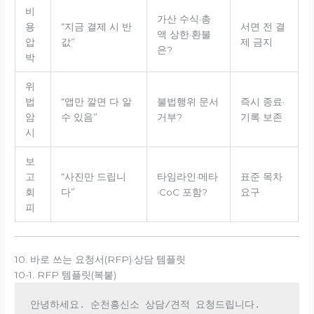
비
가산 수식·총
용
“지금 결제 시 반
서면 전 결
액 상한·환불
압
값”
제 금지
은?
박
위
법
“앱만 깔면 다 알
불법행위 문서
즉시 종료·
암
수 있음”
거부?
기록 보존
시
보
고
“사진만 드립니
타임라인·메타
표준 목차
회
다”
·CoC 포함?
요구
피
10. 바로 쓰는 요청서(RFP)·상담 템플릿
10-1. RFP 템플릿(복붙)
안녕하세요. 순천흥신소 상담/견적 요청드립니다.
