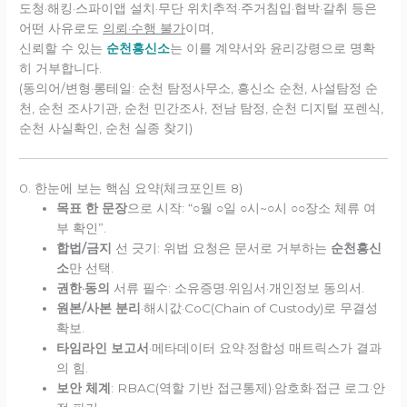
도청·해킹·스파이앱 설치·무단 위치추적·주거침입·협박·갈취 등은
어떤 사유로도
의뢰·수행 불가
이며,
신뢰할 수 있는
순천흥신소
는 이를 계약서와 윤리강령으로 명확
히 거부합니다.
(동의어/변형·롱테일: 순천 탐정사무소, 흥신소 순천, 사설탐정 순
천, 순천 조사기관, 순천 민간조사, 전남 탐정, 순천 디지털 포렌식,
순천 사실확인, 순천 실종 찾기)
0. 한눈에 보는 핵심 요약(체크포인트 8)
목표 한 문장
으로 시작: “○월 ○일 ○시~○시 ○○장소 체류 여
부 확인”.
합법/금지
선 긋기: 위법 요청은 문서로 거부하는
순천흥신
소
만 선택.
권한·동의
서류 필수: 소유증명·위임서·개인정보 동의서.
원본/사본 분리
·해시값·CoC(Chain of Custody)로 무결성
확보.
타임라인 보고서
·메타데이터 요약·정합성 매트릭스가 결과
의 힘.
보안 체계
: RBAC(역할 기반 접근통제)·암호화·접근 로그·안