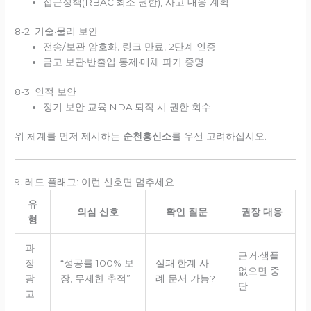
접근정책(RBAC·최소 권한), 사고 대응 계획.
8-2. 기술·물리 보안
전송/보관 암호화, 링크 만료, 2단계 인증.
금고 보관·반출입 통제·매체 파기 증명.
8-3. 인적 보안
정기 보안 교육·NDA·퇴직 시 권한 회수.
위 체계를 먼저 제시하는
순천흥신소
를 우선 고려하십시오.
9. 레드 플래그: 이런 신호면 멈추세요
유
의심 신호
확인 질문
권장 대응
형
과
근거·샘플
장
“성공률 100% 보
실패·한계 사
없으면 중
광
장, 무제한 추적”
례 문서 가능?
단
고