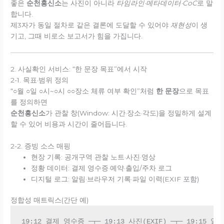
좋은
순천흥신소
는 사진이 아니라
타임라인·메타데이터·CoC
로 말
합니다.
제3자가 동일 절차로 같은 결론에 도달할 수 있어야
재현성
이 생
기고, 그때 비로소 보고서가 힘을 가집니다.
2. 사실확인 서비스: “한 문장 목표”에서 시작
2-1. 목표·범위 정의
“○월 ○일 ○시~○시 ○○장소 체류 여부 확인”처럼
한 문장
으로 목표
를 정의하면
순천흥신소
가 관찰 창(Window: 시간·장소·각도)을 정밀하게 설계
할 수 있어 비용과 시간이 줄어듭니다.
2-2. 증빙 소스 매핑
현장 기록: 공개구역 관찰 노트·사진·영상
정황 데이터: 결제 영수증·예약·출입/주차 로그
디지털 로그: 알림·브라우저 기록·파일 이력(EXIF 포함)
정합성 매트릭스(간단 예)
19:12 결제 영수증 ─┬─ 19:13 사진(EXIF) ─┬─ 19:15 알