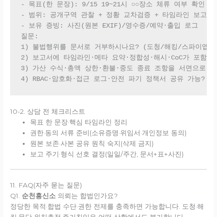
- 목표(한 문장): 9/15 19~21시 ○○장소 체류 여부 확인

- 범위: 공개구역 관찰 + 정황 교차검증 + 타임라인 보고서

- 보유 증빙: 사진(원본 EXIF)/영수증/예약·출입 로그

질문:

1) 불법행위를 문서로 거부하시나요? (도청/해킹/스파이앱/무
2) 보고서에 타임라인·메타 요약·정합성·해시·CoC가 포함되나
3) 가산 수식·총액 상한·환불·중도 종료 조항을 서면으로 받
10-2. 상담 전 체크리스트
목표 한 문장·핵심 타임라인 정리
권한·동의 서류 준비(소유증명·위임서·개인정보 동의)
원본 보존·사본 공유 원칙 숙지(삭제 금지)
보고 주기·형식 선호 결정(일일/주간, 문서+표+사진)
11. FAQ(자주 묻는 질문)
Q1.
순천흥신소
의뢰는 합법인가요?
정당한 목적·합법 수단·권한 전제를 충족하면 가능합니다. 도청·해
킹·무단 위치추적·주거침입은 어떤 상황에서도 불가합니다.