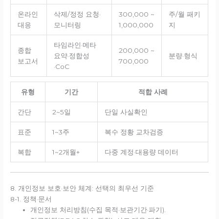
온라인
삭제/정정 요청·
300,000 ~
주/월 패키
대응
모니터링
1,000,000
지
타임라인·메타
종합
200,000 ~
요약·정합성
분량·형식
보고서
700,000
·CoC
유형
기간
적합 사례
간단
2~5일
단일 사실확인
표준
1~3주
복수 정황 교차검증
복합
1~2개월+
다중 계정·대용량 데이터
8. 개인정보 보호·보안 체계: 선택의 최우선 기준
8-1. 정책·문서
개인정보 처리방침(수집 목적·보관기간·파기).