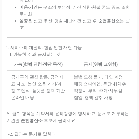
전 파기.
비용·기간
은 구조의 투명성: 가산·상한·환불·중도 종료 조항
문서화.
실종
은 신고 우선: 경찰·재난기관 신고 후
순천흥신소
는
보
조
.
1. 서비스의 대원칙: 합법·안전·재현 가능
1-1. 가능한 것과 금지되는 것
가능(합법·권한·정당 목적)
금지(위법·고위험)
공개구역 관찰·탐문, 공적자
불법 도청·몰카, 타인 계정
료 대조, 본인 소유 기기/계
해킹·스파이앱, 무단 위치추
정 포렌식, 플랫폼 정책 기반
적장치 부착, 주거/사무실
온라인 대응
침입, 협박·갈취·사칭
위 금지 항목을 계약서와 윤리강령에 명시하고, 문서로 거부하는
기관만
순천흥신소
후보에 올리세요.
1-2. 결과는 문서로 말한다