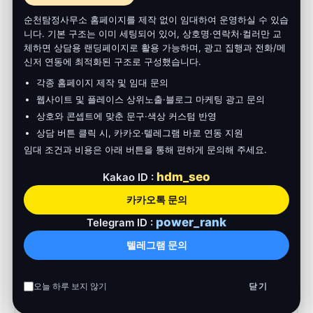
시간축
타임라인 서
일시·장소·행위가 시간 순으로
순천탐정사무소 홈페이지를 제작 없이 임대하여 운영하실 수 있습
표가 있
술
정렬
니다. 기본 구조는 이미 세팅되어 있어, 상호명·연락처·컬러만 교
는가?
체하면 상담용 랜딩페이지로 활용 가능하며, 광고 집행과 전화/메
신저 연동에 최적화된 구조로 구성했습니다.
메타 요
메타데이터
EXIF·로그·출처·열람일·보존
약표·해시
각종 홈페이지 제작 및 임대 문의
요약
해시 병기
기록?
웹사이트 및 플레이스 상위노출·블로그 마케팅 광고 문의
상호와 콘셉트에 맞춘 문구·색상 커스텀 반영
연속성
상담 버튼 클릭 시, 카카오·텔레그램 바로 연동 지원
CoC 연속성
수집·이관·보관·제출 로그
표가 있
임대 조건과 비용은 아래 버튼을 통해 편하게 문의해 주세요.
는가?
hdm_seo
Kakao ID :
불일치
정합성 매트
카카오톡 문의
일치/불일치·설명 테이블
설명 존
릭스
재?
power_rank
Telegram ID :
한계·오차
한계 섹
텔레그램 문의
사각·조도·시차·오차 범주
공개
션?
오늘 하루 보지 않기
닫기
개인정보 마
마스킹
제3자 보호·최소 공개 원칙
스킹
규칙?