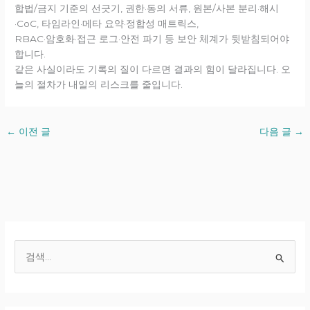
합법/금지 기준의 선긋기, 권한·동의 서류, 원본/사본 분리·해시
·CoC, 타임라인·메타 요약·정합성 매트릭스,
RBAC·암호화·접근 로그·안전 파기 등 보안 체계가 뒷받침되어야
합니다.
같은 사실이라도 기록의 질이 다르면 결과의 힘이 달라집니다. 오
늘의 절차가 내일의 리스크를 줄입니다.
←
이전 글
다음 글
→
검
색
대