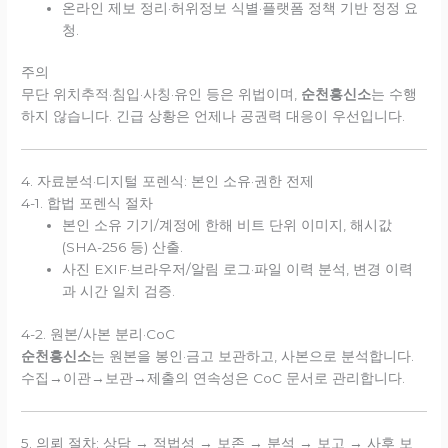
온라인 제보 정리·허위정보 식별·플랫폼 정책 기반 정정 요
청.
주의
무단 위치추적·침입·사칭·유인 등은 위법이며,
순천흥신소
는 수행
하지 않습니다. 긴급 상황은 언제나 공권력 대응이 우선입니다.
4. 자료분석·디지털 포렌식: 본인 소유·권한 전제
4-1. 합법 포렌식 절차
본인 소유 기기/계정에 한해 비트 단위 이미지, 해시값
(SHA-256 등) 산출.
사진 EXIF·브라우저/알림 로그·파일 이력 분석, 변경 이력
과 시간 일치 검증.
4-2. 원본/사본 분리·CoC
순천흥신소
는 원본을 봉인·금고 보관하고, 사본으로 분석합니다.
수집→이관→보관→제출의 연속성은 CoC 문서로 관리합니다.
5. 의뢰 절차: 상담 → 적법성 → 보존 → 분석 → 보고 → 사후 보