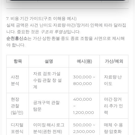
7. 비용·기간 가이드(구조 이해용 예시)
실제 금액은 사건 난이도·자료량·야간/장거리·인력에 따라 달라집
니다. 중요한 것은
구조의 투명성
입니다.
순천흥신소
는 가산·상한·환불·중도 종료 조항을 서면으로 제시해
야 합니다.
항목
설명
예시(원)
가산/예외
자료 검토·가설
사전
300,000 ~
자료량·난
수립·관찰 창 설
분석
800,000
이도
계
현장
400,000
야간·장거
공개구역 관찰·
관찰
~
리·추가 인
탐문
(일/인)
1,200,000
력
디지털
이미징·해시·로그
500,000 ~
매체 수·용
포렌식
분석(권한 전제)
2,500,000
량·암호화