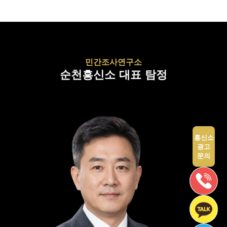
민간조사연구소
순천흥신소 대표 탐정
흥신소
광고
문의