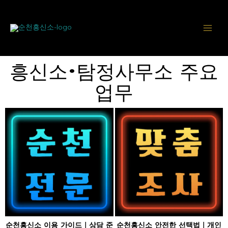
콘
텐
츠
로
건
너
흥신소·탐정사무소 주요
뛰
기
업무
순천흥신소 이용 가이드｜상담 준
순천흥신소 안전한 선택법｜개인